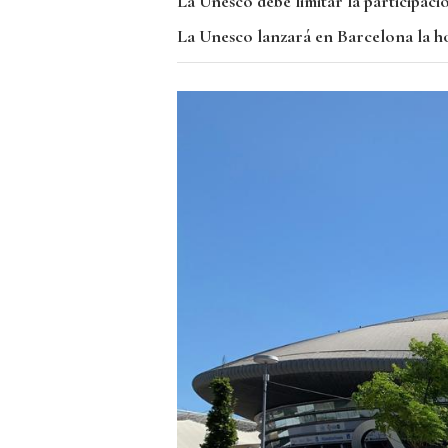
La Unesco debe limitar la participació
La Unesco lanzará en Barcelona la ho