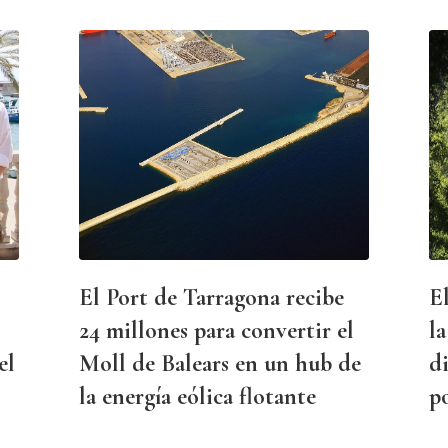
El Port de Tarragona recibe
E
24 millones para convertir el
la
el
Moll de Balears en un hub de
di
la energía eólica flotante
p