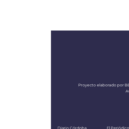
Proyecto elaborado por
B
Av
Diario Córdoba
El Periódic