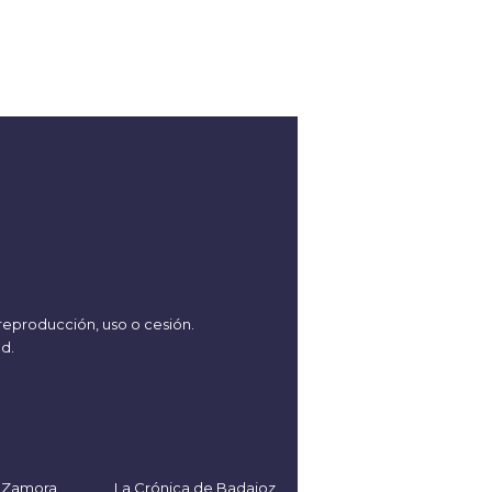
reproducción, uso o cesión.
ad
.
 Zamora
La Crónica de Badajoz