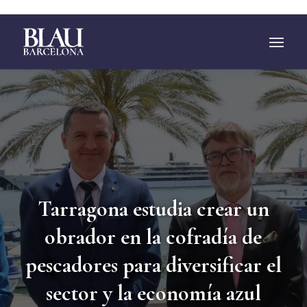
;
rragona estudia crear un
El
brador en la cofradía de
24 
adores para diversificar el
Mol
ector y la economía azul
l