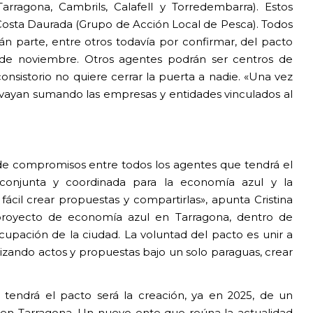
arragona, Cambrils, Calafell y Torredembarra). Estos
Costa Daurada (Grupo de Acción Local de Pesca). Todos
n parte, entre otros todavía por confirmar, del pacto
 de noviembre. Otros agentes podrán ser centros de
nsistorio no quiere cerrar la puerta a nadie. «Una vez
e vayan sumando las empresas y entidades vinculados al
de compromisos entre todos los agentes que tendrá el
conjunta y coordinada para la economía azul y la
fácil crear propuestas y compartirlas», apunta Cristina
l proyecto de economía azul en Tarragona, dentro de
ocupación de la ciudad. La voluntad del pacto es unir a
lizando actos y propuestas bajo un solo paraguas, crear
 tendrá el pacto será la creación, ya en 2025, de un