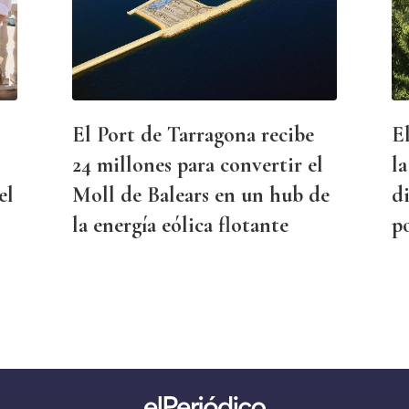
El Port de Tarragona recibe
E
24 millones para convertir el
la
el
Moll de Balears en un hub de
di
la energía eólica flotante
p