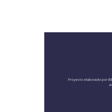
Proyecto elaborado por
B
Av