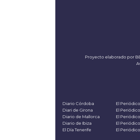
Proyecto elaborado por
B
Av
Diario Córdoba
El Periódic
Diari de Girona
El Periódic
Diario de Mallorca
El Periódic
Diario de Ibiza
El Periódic
El Día Tenerife
El Periódic