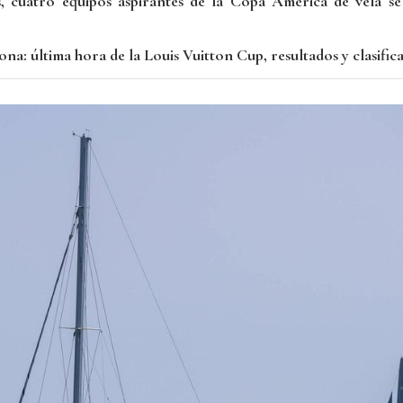
s, cuatro equipos aspirantes de la Copa América de vela s
a: última hora de la Louis Vuitton Cup, resultados y clasifica