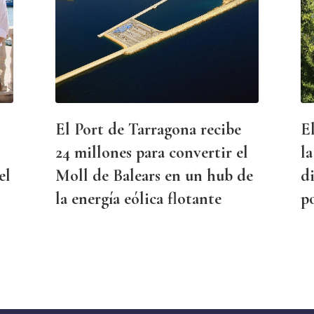
El Port de Tarragona recibe
E
24 millones para convertir el
la
el
Moll de Balears en un hub de
di
la energía eólica flotante
p