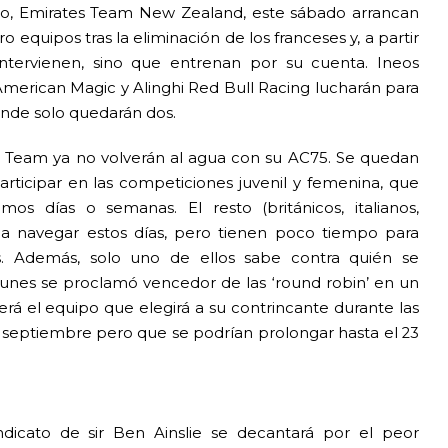
tulo, Emirates Team New Zealand, este sábado arrancan
o equipos tras la eliminación de los franceses y, a partir
ntervienen, sino que entrenan por su cuenta. Ineos
, American Magic y Alinghi Red Bull Racing lucharán para
donde solo quedarán dos.
g Team ya no volverán al agua con su AC75. Se quedan
rticipar en las competiciones juvenil y femenina, que
os días o semanas. El resto (británicos, italianos,
n a navegar estos días, pero tienen poco tiempo para
s. Además, solo uno de ellos sabe contra quién se
l lunes se proclamó vencedor de las ‘round robin’ en un
rá el equipo que elegirá a su contrincante durante las
de septiembre pero que se podrían prolongar hasta el 23
dicato de sir Ben Ainslie se decantará por el peor